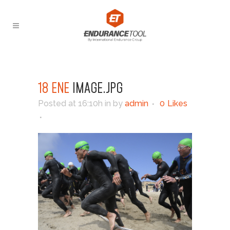
18 ENE
IMAGE.JPG
Posted at 16:10h
in
by
admin
0
Likes