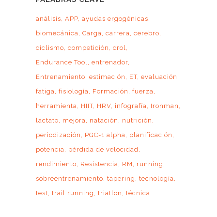
análisis
APP
ayudas ergogénicas
biomecánica
Carga
carrera
cerebro
ciclismo
competición
crol
Endurance Tool
entrenador
Entrenamiento
estimación
ET
evaluación
fatiga
fisiología
Formación
fuerza
herramienta
HIIT
HRV
infografía
Ironman
lactato
mejora
natación
nutrición
periodización
PGC-1 alpha
planificación
potencia
pérdida de velocidad
rendimiento
Resistencia
RM
running
sobreentrenamiento
tapering
tecnología
test
trail running
triatlon
técnica