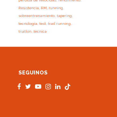
pérdida de velocidad
rendimiento
Resistencia
RM
running
sobreentrenamiento
tapering
tecnología
test
trail running
triatlon
técnica
SEGUINOS
s