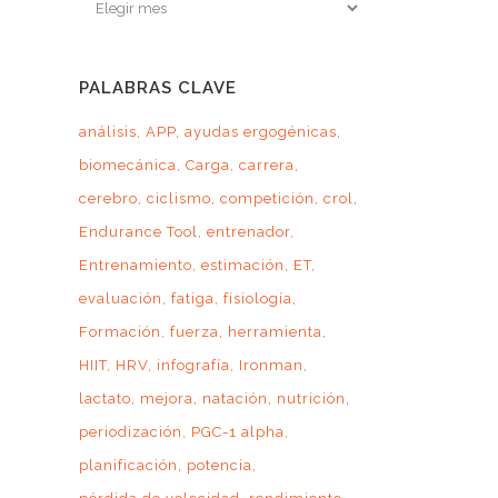
Archivo
por
mes
PALABRAS CLAVE
análisis
APP
ayudas ergogénicas
biomecánica
Carga
carrera
cerebro
ciclismo
competición
crol
Endurance Tool
entrenador
Entrenamiento
estimación
ET
evaluación
fatiga
fisiología
Formación
fuerza
herramienta
HIIT
HRV
infografía
Ironman
lactato
mejora
natación
nutrición
periodización
PGC-1 alpha
planificación
potencia