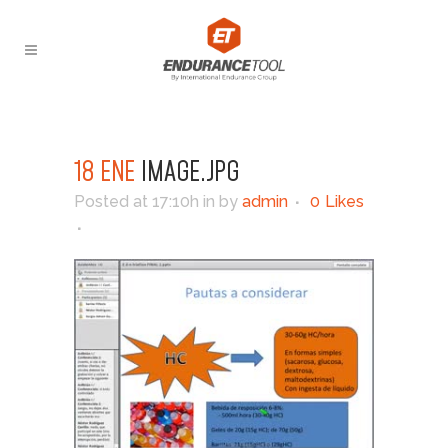
18 ENE
IMAGE.JPG
Posted at 17:10h
in
by
admin
0
Likes