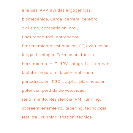
análisis
APP
ayudas ergogénicas
biomecánica
Carga
carrera
cerebro
ciclismo
competición
crol
Endurance Tool
entrenador
Entrenamiento
estimación
ET
evaluación
fatiga
fisiología
Formación
fuerza
herramienta
HIIT
HRV
infografía
Ironman
lactato
mejora
natación
nutrición
periodización
PGC-1 alpha
planificación
potencia
pérdida de velocidad
rendimiento
Resistencia
RM
running
sobreentrenamiento
tapering
tecnología
test
trail running
triatlon
técnica