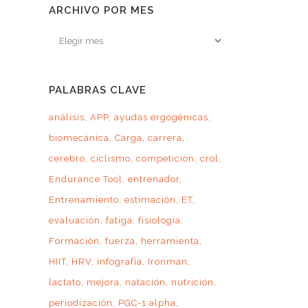
ARCHIVO POR MES
Archivo
por
mes
PALABRAS CLAVE
análisis
APP
ayudas ergogénicas
biomecánica
Carga
carrera
cerebro
ciclismo
competición
crol
Endurance Tool
entrenador
Entrenamiento
estimación
ET
evaluación
fatiga
fisiología
Formación
fuerza
herramienta
HIIT
HRV
infografía
Ironman
lactato
mejora
natación
nutrición
periodización
PGC-1 alpha