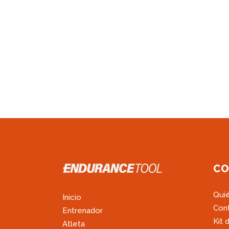
CO
Qui
Inicio
Con
Entrenador
Kit 
Atleta