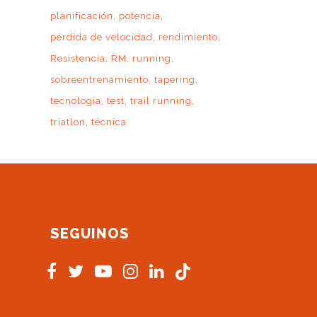
planificación
potencia
pérdida de velocidad
rendimiento
Resistencia
RM
running
sobreentrenamiento
tapering
tecnología
test
trail running
triatlon
técnica
SEGUINOS
s