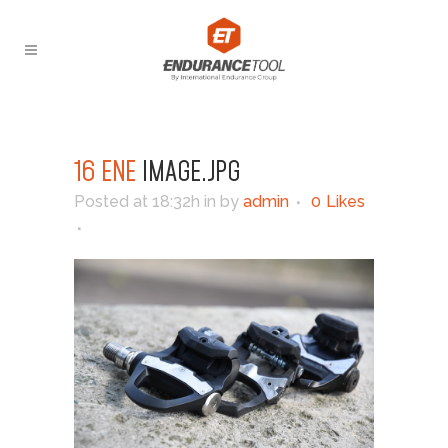
16 ENE
IMAGE.JPG
Posted at 18:32h
in
by
admin
0
Likes