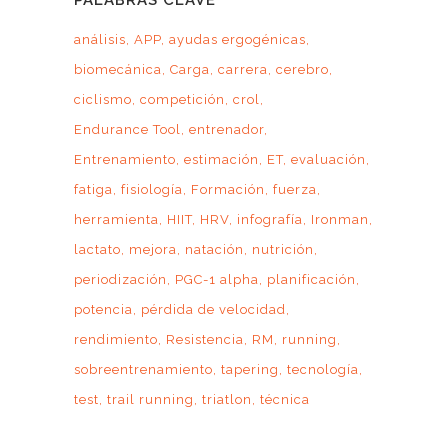
PALABRAS CLAVE
análisis
APP
ayudas ergogénicas
biomecánica
Carga
carrera
cerebro
ciclismo
competición
crol
Endurance Tool
entrenador
Entrenamiento
estimación
ET
evaluación
fatiga
fisiología
Formación
fuerza
herramienta
HIIT
HRV
infografía
Ironman
lactato
mejora
natación
nutrición
periodización
PGC-1 alpha
planificación
potencia
pérdida de velocidad
rendimiento
Resistencia
RM
running
sobreentrenamiento
tapering
tecnología
test
trail running
triatlon
técnica