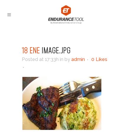
18 ENE
IMAGE.JPG
Posted at 17:33h
in
by
admin
0
Likes