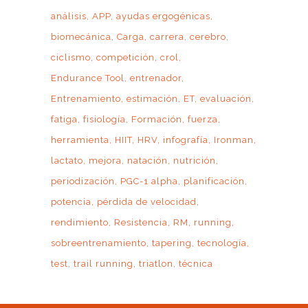
análisis
APP
ayudas ergogénicas
biomecánica
Carga
carrera
cerebro
ciclismo
competición
crol
Endurance Tool
entrenador
Entrenamiento
estimación
ET
evaluación
fatiga
fisiología
Formación
fuerza
herramienta
HIIT
HRV
infografía
Ironman
lactato
mejora
natación
nutrición
periodización
PGC-1 alpha
planificación
potencia
pérdida de velocidad
rendimiento
Resistencia
RM
running
sobreentrenamiento
tapering
tecnología
test
trail running
triatlon
técnica