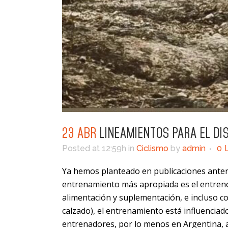
23 ABR
LINEAMIENTOS PARA EL DI
Posted at 12:59h
in
Ciclismo
by
admin
0
Ya hemos planteado en publicaciones anterio
entrenamiento más apropiada es el entreno
alimentación y suplementación, e incluso co
calzado), el entrenamiento está influenciad
entrenadores, por lo menos en Argentina, a 