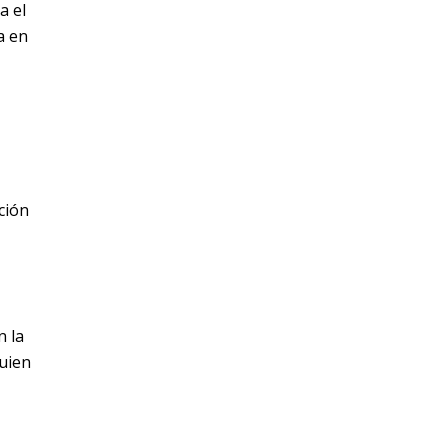
a el
a en
ción
n la
quien