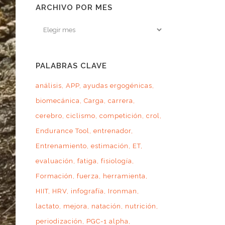
ARCHIVO POR MES
Archivo
por
mes
PALABRAS CLAVE
análisis
APP
ayudas ergogénicas
biomecánica
Carga
carrera
cerebro
ciclismo
competición
crol
Endurance Tool
entrenador
Entrenamiento
estimación
ET
evaluación
fatiga
fisiología
Formación
fuerza
herramienta
HIIT
HRV
infografía
Ironman
lactato
mejora
natación
nutrición
periodización
PGC-1 alpha