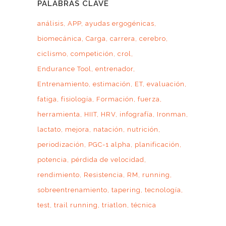
PALABRAS CLAVE
análisis
APP
ayudas ergogénicas
biomecánica
Carga
carrera
cerebro
ciclismo
competición
crol
Endurance Tool
entrenador
Entrenamiento
estimación
ET
evaluación
fatiga
fisiología
Formación
fuerza
herramienta
HIIT
HRV
infografía
Ironman
lactato
mejora
natación
nutrición
periodización
PGC-1 alpha
planificación
potencia
pérdida de velocidad
rendimiento
Resistencia
RM
running
sobreentrenamiento
tapering
tecnología
test
trail running
triatlon
técnica