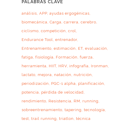
PALABRAS CLAVE
análisis
APP
ayudas ergogénicas
biomecánica
Carga
carrera
cerebro
ciclismo
competición
crol
Endurance Tool
entrenador
Entrenamiento
estimación
ET
evaluación
fatiga
fisiología
Formación
fuerza
herramienta
HIIT
HRV
infografía
Ironman
lactato
mejora
natación
nutrición
periodización
PGC-1 alpha
planificación
potencia
pérdida de velocidad
rendimiento
Resistencia
RM
running
sobreentrenamiento
tapering
tecnología
test
trail running
triatlon
técnica