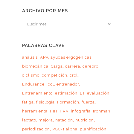
ARCHIVO POR MES
Archivo
por
mes
PALABRAS CLAVE
análisis
APP
ayudas ergogénicas
biomecánica
Carga
carrera
cerebro
ciclismo
competición
crol
Endurance Tool
entrenador
Entrenamiento
estimación
ET
evaluación
fatiga
fisiología
Formación
fuerza
herramienta
HIIT
HRV
infografía
Ironman
lactato
mejora
natación
nutrición
periodización
PGC-1 alpha
planificación