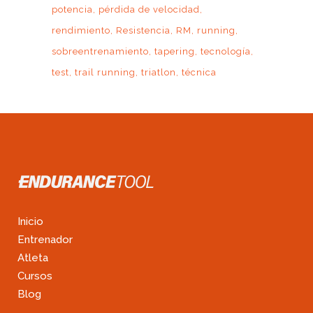
potencia
pérdida de velocidad
rendimiento
Resistencia
RM
running
sobreentrenamiento
tapering
tecnología
test
trail running
triatlon
técnica
Inicio
Entrenador
Atleta
Cursos
Blog