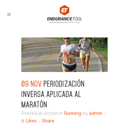
09 NOV
PERIODIZACIÓN
INVERSA APLICADA AL
MARATÓN
Posted at 20:50h
in
Running
by
admin
0
Likes
Share