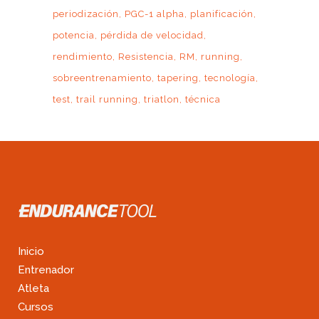
periodización
PGC-1 alpha
planificación
potencia
pérdida de velocidad
rendimiento
Resistencia
RM
running
sobreentrenamiento
tapering
tecnología
test
trail running
triatlon
técnica
Inicio
Entrenador
Atleta
Cursos