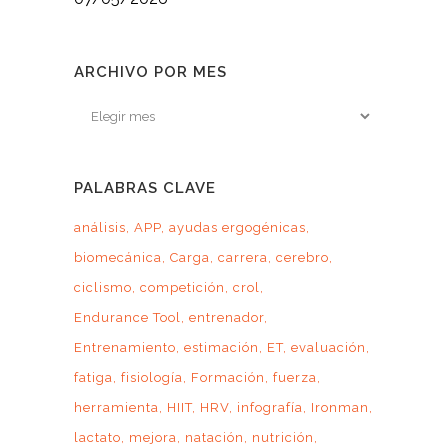
ARCHIVO POR MES
Archivo
por
mes
PALABRAS CLAVE
análisis
APP
ayudas ergogénicas
biomecánica
Carga
carrera
cerebro
ciclismo
competición
crol
Endurance Tool
entrenador
Entrenamiento
estimación
ET
evaluación
fatiga
fisiología
Formación
fuerza
herramienta
HIIT
HRV
infografía
Ironman
lactato
mejora
natación
nutrición