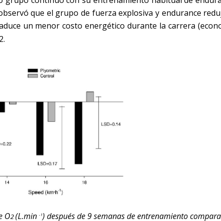
ro grupo continuó con su entrenamiento habitual de endura
observó que el grupo de fuerza explosiva y endurance redu
aduce un menor costo energético durante la carrera (econ
2.
e O
(L.min
) después de 9 semanas de entrenamiento compar
-1
2