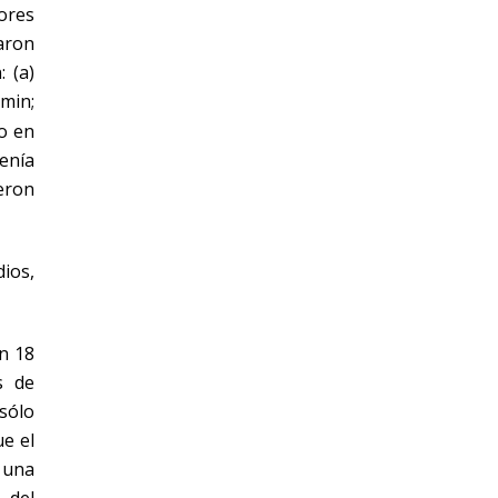
ores
zaron
: (a)
min;
to en
enía
ieron
ios,
on 18
s de
sólo
e el
 una