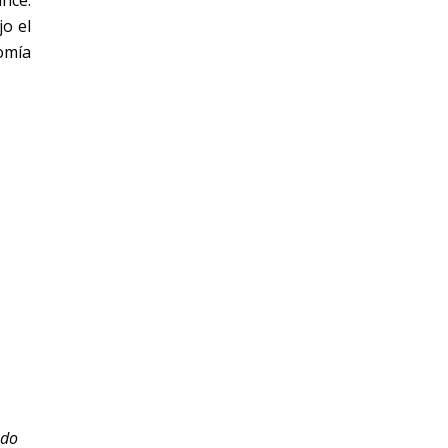
nce.
jo el
omía
ado