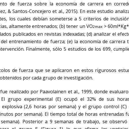
ento de fuerza sobre la economía de carrera en corred
, & Santos-Concejero et al., 2015). En este estudio anali
es, los cuales debían someterse a 5 criterios de inclusión
cias, altamente entrenados; (b) tener un VO
> 60ml*Kg*
2max
lados publicados en revistas indexadas; (d) analizar el efec
 del entrenamiento de fuerza; (e) la economía de carrera t
tervención. Finalmente, sólo 5 estudios de los 699, cumpl
colos de fuerza que se aplicaron en estos rigurosos estud
btenidos por cada grupo de investigación.
n fue realizado por Paavolainen et al., 1999, donde evaluar
. El grupo experimental (E) ocupó el 32% de sus hora
explosiva (2,6 horas por semana) y el grupo control (C) 
inutos por semana). El tiempo total de horas entrenadas fu
semana). Posterior a 9 semanas de trabajo, se observó