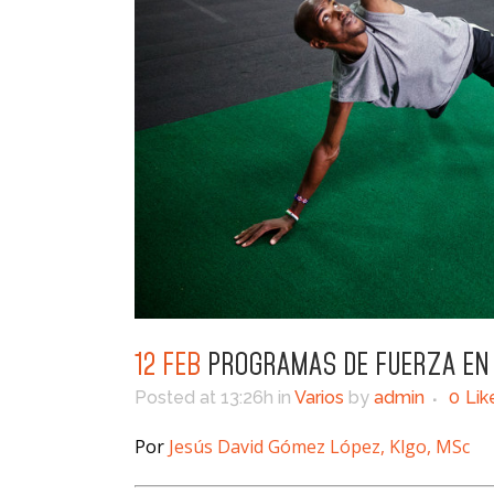
12 FEB
PROGRAMAS DE FUERZA EN
Posted at 13:26h
in
Varios
by
admin
0
Lik
Por
Jesús David Gómez López, Klgo, MSc