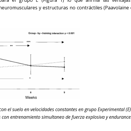
ara el grupo E (Figura 1) lo que afirma las ventajas
euromusculares y estructuras no contráctiles (Paavolaine e
on el suelo en velocidades constantes en grupo Experimental (E)
s con entrenamiento simultaneo de fuerza explosiva y endurance