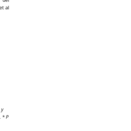
 del
t al
 y
. *
P