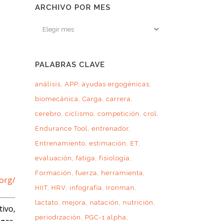
ARCHIVO POR MES
Archivo
por
mes
PALABRAS CLAVE
análisis
APP
ayudas ergogénicas
biomecánica
Carga
carrera
cerebro
ciclismo
competición
crol
Endurance Tool
entrenador
Entrenamiento
estimación
ET
evaluación
fatiga
fisiología
Formación
fuerza
herramienta
org/
HIIT
HRV
infografía
Ironman
lactato
mejora
natación
nutrición
ivo,
periodización
PGC-1 alpha