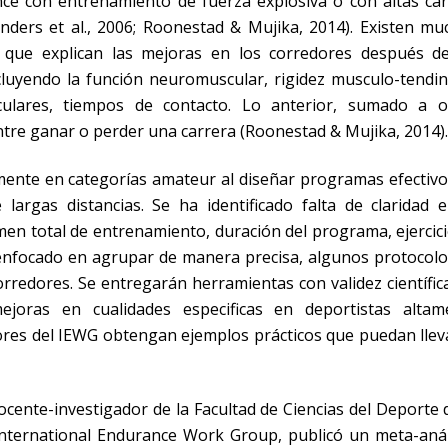
e con entrenamiento de fuerza explosiva o con altas car
nders et al., 2006; Roonestad & Mujika, 2014). Existen mu
s que explican las mejoras en los corredores después d
cluyendo la función neuromuscular, rigidez musculo-tendin
ulares, tiempos de contacto. Lo anterior, sumado a o
tre ganar o perder una carrera (Roonestad & Mujika, 2014).
mente en categorías amateur al diseñar programas efectivo
largas distancias. Se ha identificado falta de claridad e
umen total de entrenamiento, duración del programa, ejercic
á enfocado en agrupar de manera precisa, algunos protocol
orredores. Se entregarán herramientas con validez científic
ejoras en cualidades especificas en deportistas altam
ores del IEWG obtengan ejemplos prácticos que puedan llev
ente-investigador de la Facultad de Ciencias del Deporte 
International Endurance Work Group, publicó un meta-análi