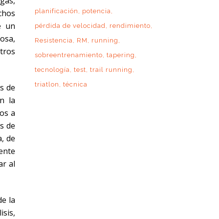
gas,
planificación
potencia
chos
e un
pérdida de velocidad
rendimiento
osa,
Resistencia
RM
running
tros
sobreentrenamiento
tapering
tecnología
test
trail running
triatlon
técnica
s de
n la
ios a
os de
a, de
ente
ar al
de la
sis,