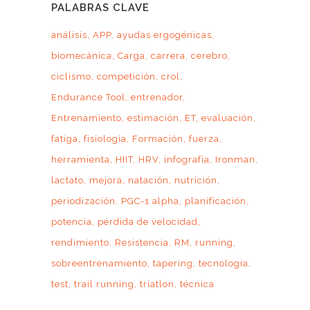
PALABRAS CLAVE
análisis
APP
ayudas ergogénicas
biomecánica
Carga
carrera
cerebro
ciclismo
competición
crol
Endurance Tool
entrenador
Entrenamiento
estimación
ET
evaluación
fatiga
fisiología
Formación
fuerza
herramienta
HIIT
HRV
infografía
Ironman
lactato
mejora
natación
nutrición
periodización
PGC-1 alpha
planificación
potencia
pérdida de velocidad
rendimiento
Resistencia
RM
running
sobreentrenamiento
tapering
tecnología
test
trail running
triatlon
técnica