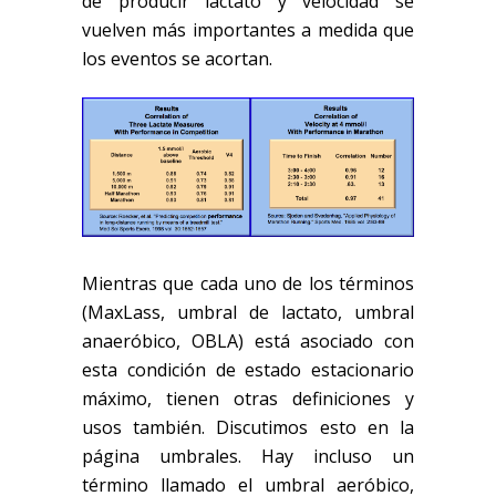
de producir lactato y velocidad se
vuelven más importantes a medida que
los eventos se acortan.
Mientras que cada uno de los términos
(
MaxLass
, umbral de lactato, umbral
anaeróbico, OBLA) está asociado con
esta condición de estado estacionario
máximo, tienen otras definiciones y
usos también. Discutimos esto en la
página umbrales. Hay incluso u
n
término llamado el umbral aeró
bi
c
o,