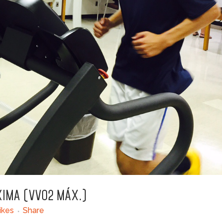
XIMA (VVO2 MÁX.)
ikes
Share