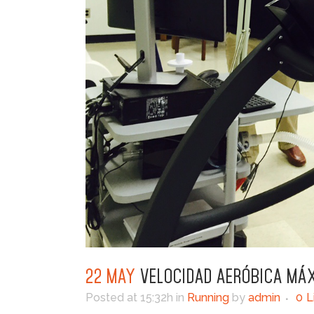
22 MAY
VELOCIDAD AERÓBICA MÁ
Posted at 15:32h
in
Running
by
admin
0
L