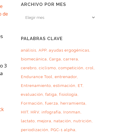
ARCHIVO POR MES
e
 de
Archivo
por
mes
es
PALABRAS CLAVE
análisis
APP
ayudas ergogénicas
biomecánica
Carga
carrera
 o 3
cerebro
ciclismo
competición
crol
la
Endurance Tool
entrenador
Entrenamiento
estimación
ET
evaluación
fatiga
fisiología
Formación
fuerza
herramienta
ck
HIIT
HRV
infografía
Ironman
lactato
mejora
natación
nutrición
periodización
PGC-1 alpha