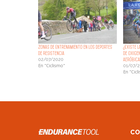
Zonas de Entrenamiento en los Deportes
¿Existe 
de Resistencia
de oxige
02/07/2020
aeróbica
En "Ciclismo"
01/07/
En "Cicl
CO