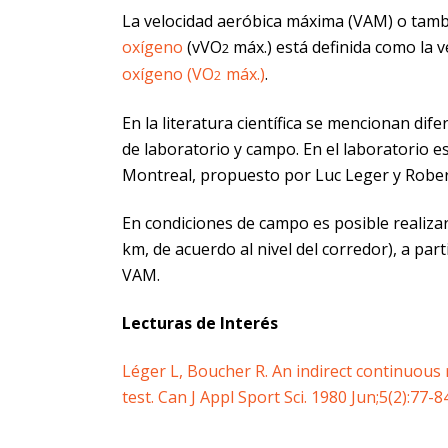
La velocidad aeróbica máxima (VAM) o tamb
oxígeno
(vVO
máx.) está definida como la 
2
oxígeno (VO
máx.)
.
2
En la literatura científica se mencionan di
de laboratorio y campo. En el laboratorio es
Montreal, propuesto por Luc Leger y Rober
En condiciones de campo es posible realizar 
km, de acuerdo al nivel del corredor), a par
VAM.
Lecturas de Interés
Léger L, Boucher R. An indirect continuous 
test. Can J Appl Sport Sci. 1980 Jun;5(2):77-8