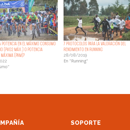
la potencia en el máximo consumo
7 Protocolos para la Valoración del
no (pVO2 máx.) o potencia
Rendimiento en Running
28/08/2019
 máxima (PAM)?
En "Running"
2022
ismo"
MPAÑÍA
SOPORTE