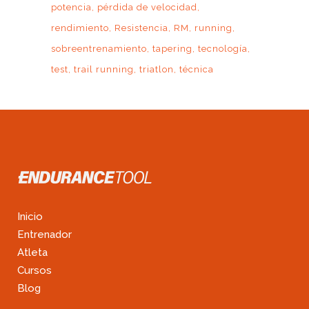
potencia
pérdida de velocidad
rendimiento
Resistencia
RM
running
sobreentrenamiento
tapering
tecnología
test
trail running
triatlon
técnica
Inicio
Entrenador
Atleta
Cursos
Blog