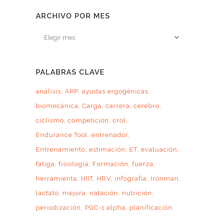
ARCHIVO POR MES
Archivo
por
mes
PALABRAS CLAVE
análisis
APP
ayudas ergogénicas
biomecánica
Carga
carrera
cerebro
ciclismo
competición
crol
Endurance Tool
entrenador
Entrenamiento
estimación
ET
evaluación
fatiga
fisiología
Formación
fuerza
herramienta
HIIT
HRV
infografía
Ironman
lactato
mejora
natación
nutrición
periodización
PGC-1 alpha
planificación