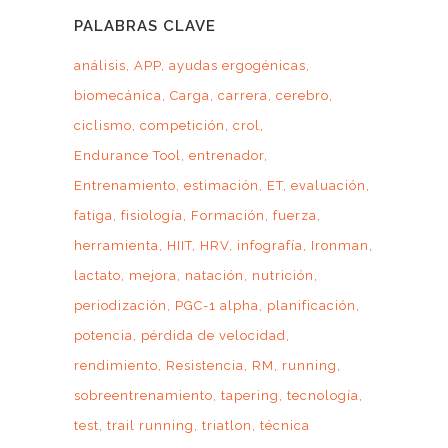
PALABRAS CLAVE
análisis
APP
ayudas ergogénicas
biomecánica
Carga
carrera
cerebro
ciclismo
competición
crol
Endurance Tool
entrenador
Entrenamiento
estimación
ET
evaluación
fatiga
fisiología
Formación
fuerza
herramienta
HIIT
HRV
infografía
Ironman
lactato
mejora
natación
nutrición
periodización
PGC-1 alpha
planificación
potencia
pérdida de velocidad
rendimiento
Resistencia
RM
running
sobreentrenamiento
tapering
tecnología
test
trail running
triatlon
técnica