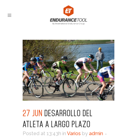
27 JUN
DESARROLLO DEL
ATLETA A LARGO PLAZO
Posted at 13:43h
in
Varios
by
admin