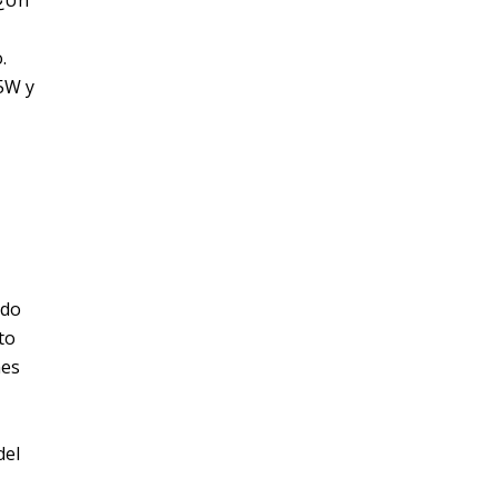
.
5W y
ndo
to
nes
del