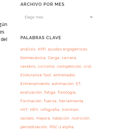
ARCHIVO POR MES
Archivo
por
ngún
mes
es
PALABRAS CLAVE
del
análisis
APP
ayudas ergogénicas
biomecánica
Carga
carrera
cerebro
ciclismo
competición
crol
Endurance Tool
entrenador
Entrenamiento
estimación
ET
evaluación
fatiga
fisiología
Formación
fuerza
herramienta
HIIT
HRV
infografía
Ironman
lactato
mejora
natación
nutrición
periodización
PGC-1 alpha