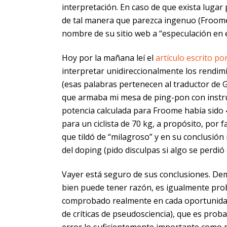
interpretación. En caso de que exista lugar 
de tal manera que parezca ingenuo (Froome y
nombre de su sitio web a “especulación en e
Hoy por la mañana leí el
artículo escrito p
interpretar unidireccionalmente los rendim
(esas palabras pertenecen al traductor de 
que armaba mi mesa de ping-pon con instruc
potencia calculada para Froome había sido 
para un ciclista de 70 kg, a propósito, por
que tildó de “milagroso” y en su conclusió
del doping (pido disculpas si algo se perdió 
Vayer está seguro de sus conclusiones. Dema
bien puede tener razón, es igualmente pro
comprobado realmente en cada oportunidad 
de críticas de pseudosciencia), que es prob
error lo suficientemente importante como 