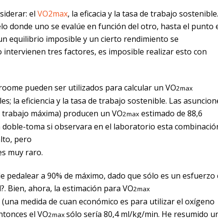
siderar: el
VO2max
, la eficacia y la tasa de trabajo sostenible.
lo donde uno se evalúe en función del otro, hasta el punto 
 equilibrio imposible y un cierto rendimiento se
intervienen tres factores, es imposible realizar esto con
Froome pueden ser utilizados para calcular un VO
2max
s; la eficiencia y la tasa de trabajo sostenible. Las asuncion
de trabajo máxima) producen un VO
estimado de 88,6
2max
a doble-toma si observara en el laboratorio esta combinació
lto, pero
es muy raro.
uede pedalear a 90% de máximo, dado que sólo es un esfuerzo
?. Bien, ahora, la estimación para VO
2max
ta (una medida de cuan económico es para utilizar el oxígeno
ntonces el VO
sólo sería 80,4 ml/kg/min. He resumido u
2max