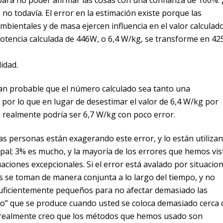
no todavía. El error en la estimación existe porque las
ientales y de masa ejercen influencia en el valor calculado
tencia calculada de 446W, o 6,4 W/kg, se transforme en 42
idad.
tan probable que el número calculado sea tanto una
or lo que en lugar de desestimar el valor de 6,4 W/kg por
 realmente podría ser 6,7 W/kg con poco error.
s personas están exagerando este error, y lo están utiliza
cipal; 3% es mucho, y la mayoría de los errores que hemos vis
ciones excepcionales. Si el error está avalado por situacio
 se toman de manera conjunta a lo largo del tiempo, y no
suficientemente pequeños para no afectar demasiado las
do” que se produce cuando usted se coloca demasiado cerca 
o, realmente creo que los métodos que hemos usado son