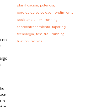
planificación
potencia
pérdida de velocidad
rendimiento
Resistencia
RM
running
sobreentrenamiento
tapering
tecnología
test
trail running
o en
triatlon
técnica
e
 algo
s
 he
base
 un
 ¿Un