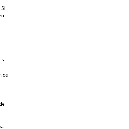
 Si
en
es
n de
 de
na