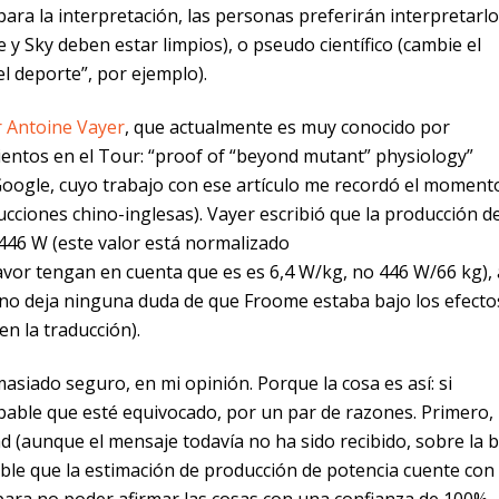
para la interpretación, las personas preferirán interpretarlo
 Sky deben estar limpios), o pseudo científico (cambie el
l deporte”, por ejemplo).
or Antoine Vayer
, que actualmente es muy conocido por
ientos en el Tour: “proof of “beyond mutant” physiology”
Google, cuyo trabajo con ese artículo me recordó el moment
ciones chino-inglesas). Vayer escribió que la producción d
446 W (este valor está normalizado
 favor tengan en cuenta que es es 6,4 W/kg, no 446 W/66 kg),
n no deja ninguna duda de que Froome estaba bajo los efecto
en la traducción).
siado seguro, en mi opinión. Porque la cosa es así: si
bable que esté equivocado, por un par de razones. Primero,
(aunque el mensaje todavía no ha sido recibido, sobre la 
able que la estimación de producción de potencia cuente con
para no poder afirmar las cosas con una confianza de 100%.