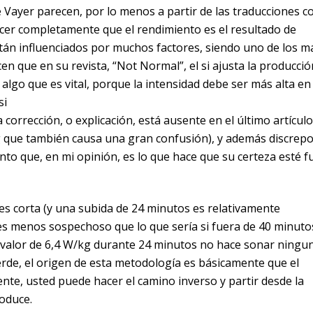
e Vayer parecen, por lo menos a partir de las traducciones c
ocer completamente que el rendimiento es el resultado de
tán influenciados por muchos factores, siendo uno de los m
en que en su revista, “Not Normal”, el si ajusta la producció
algo que es vital, porque la intensidad debe ser más alta en 
si
orrección, o explicación, está ausente en el último artículo 
kg que también causa una gran confusión), y además discrep
unto que, en mi opinión, es lo que hace que su certeza esté f
es corta (y una subida de 24 minutos es relativamente
s menos sospechoso que lo que sería si fuera de 40 minuto
n valor de 6,4 W/kg durante 24 minutos no hace sonar ningu
erde, el origen de esta metodología es básicamente que el
ente, usted puede hacer el camino inverso y partir desde la
roduce.