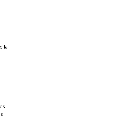
o la
dos
es