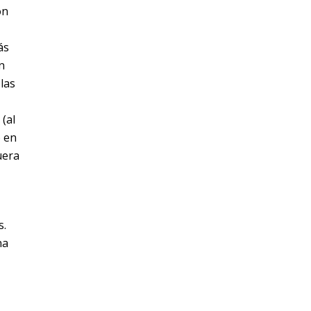
on
ás
n
las
(al
o en
uera
s.
na