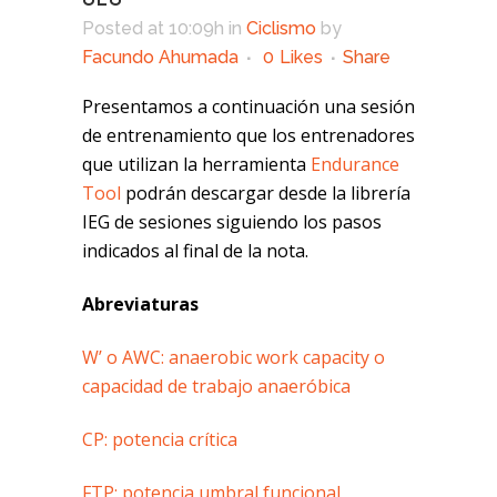
Posted at 10:09h
in
Ciclismo
by
Facundo Ahumada
0
Likes
Share
Presentamos a continuación una sesión
de entrenamiento que los entrenadores
que utilizan la herramienta
Endurance
Tool
podrán descargar desde la librería
IEG de sesiones siguiendo los pasos
indicados al final de la nota.
Abreviaturas
W’ o AWC: anaerobic work capacity o
capacidad de trabajo anaeróbica
CP: potencia crítica
FTP: potencia umbral funcional