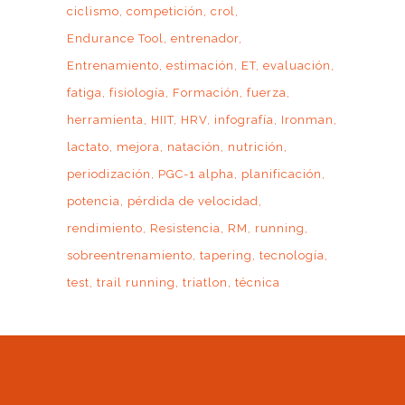
ciclismo
competición
crol
Endurance Tool
entrenador
Entrenamiento
estimación
ET
evaluación
fatiga
fisiología
Formación
fuerza
herramienta
HIIT
HRV
infografía
Ironman
lactato
mejora
natación
nutrición
periodización
PGC-1 alpha
planificación
potencia
pérdida de velocidad
rendimiento
Resistencia
RM
running
sobreentrenamiento
tapering
tecnología
test
trail running
triatlon
técnica