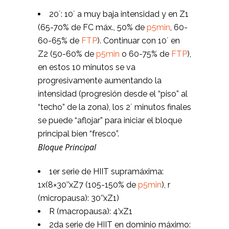
20´: 10´ a muy baja intensidad y en Z1
(65-70% de FC máx., 50% de
p5min
, 60-
60-65% de
FTP
). Continuar con 10´ en
Z2 (50-60% de
p5min
o 60-75% de
FTP
),
en estos 10 minutos se va
progresivamente aumentando la
intensidad (progresión desde el “piso” al
“techo” de la zona), los 2´ minutos finales
se puede “aflojar” para iniciar el bloque
principal bien “fresco”.
Bloque Principal
1er serie de HIIT supramáxima:
1x(8×30’’xZ7 (105-150% de
p5min
), r
(micropausa): 30’’xZ1)
R (macropausa): 4’xZ1
2da serie de HIIT en dominio máximo: