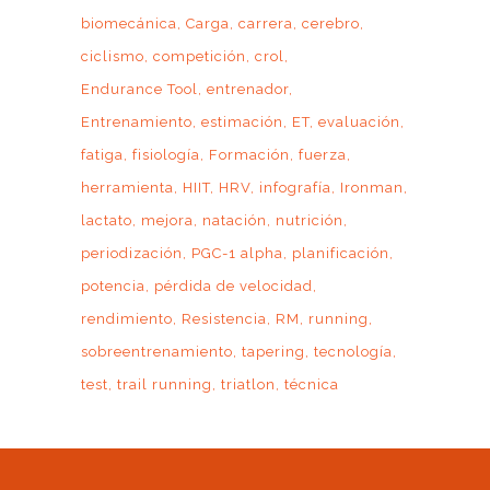
biomecánica
Carga
carrera
cerebro
ciclismo
competición
crol
Endurance Tool
entrenador
Entrenamiento
estimación
ET
evaluación
fatiga
fisiología
Formación
fuerza
herramienta
HIIT
HRV
infografía
Ironman
lactato
mejora
natación
nutrición
periodización
PGC-1 alpha
planificación
potencia
pérdida de velocidad
rendimiento
Resistencia
RM
running
sobreentrenamiento
tapering
tecnología
test
trail running
triatlon
técnica