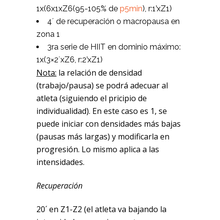
1x(6x1xZ6(95-105% de
p5min
), r:1’xZ1)
4´ de recuperación o macropausa en
zona 1
3ra serie de HIIT en dominio máximo:
1x(3×2´xZ6, r:2’xZ1)
Nota:
la relación de densidad
(trabajo/pausa) se podrá adecuar al
atleta (siguiendo el pricipio de
individualidad). En este caso es 1, se
puede iniciar con densidades más bajas
(pausas más largas) y modificarla en
progresión. Lo mismo aplica a las
intensidades.
Recuperación
20´ en Z1-Z2 (el atleta va bajando la