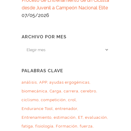
Proceso de Entrenamiento de un Ciclista
desde Juvenil a Campeón Nacional Elite
07/05/2026
ARCHIVO POR MES
Archivo
por
mes
PALABRAS CLAVE
análisis
APP
ayudas ergogénicas
biomecánica
Carga
carrera
cerebro
ciclismo
competición
crol
Endurance Tool
entrenador
Entrenamiento
estimación
ET
evaluación
fatiga
fisiología
Formación
fuerza