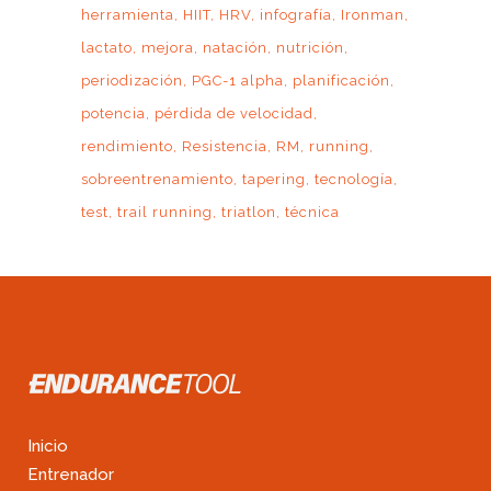
herramienta
HIIT
HRV
infografía
Ironman
lactato
mejora
natación
nutrición
periodización
PGC-1 alpha
planificación
potencia
pérdida de velocidad
rendimiento
Resistencia
RM
running
sobreentrenamiento
tapering
tecnología
test
trail running
triatlon
técnica
Inicio
Entrenador