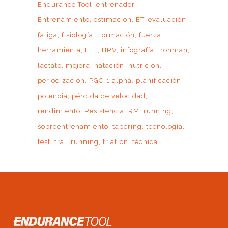
Endurance Tool
entrenador
Entrenamiento
estimación
ET
evaluación
fatiga
fisiología
Formación
fuerza
herramienta
HIIT
HRV
infografía
Ironman
lactato
mejora
natación
nutrición
periodización
PGC-1 alpha
planificación
potencia
pérdida de velocidad
rendimiento
Resistencia
RM
running
sobreentrenamiento
tapering
tecnología
test
trail running
triatlon
técnica