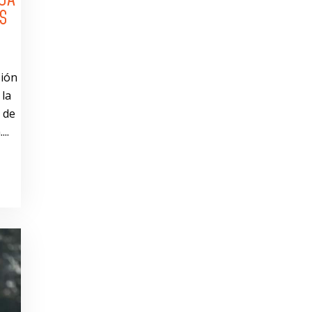
S
sión
 la
 de
..