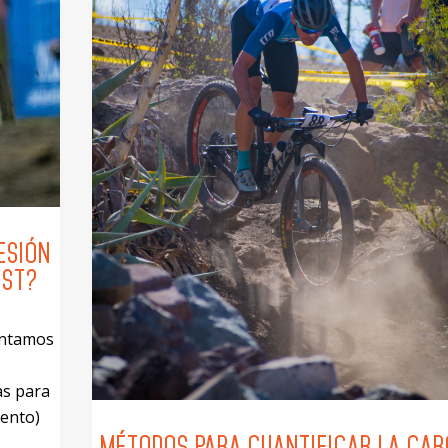
ESIÓN
EST?
contamos
as para
iento)
MÉTODOS PARA CUANTIFICAR LA CA