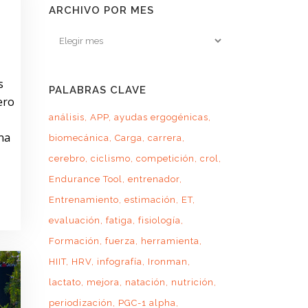
ARCHIVO POR MES
Archivo
por
mes
s
PALABRAS CLAVE
ero
análisis
APP
ayudas ergogénicas
na
biomecánica
Carga
carrera
cerebro
ciclismo
competición
crol
Endurance Tool
entrenador
Entrenamiento
estimación
ET
evaluación
fatiga
fisiología
Formación
fuerza
herramienta
HIIT
HRV
infografía
Ironman
lactato
mejora
natación
nutrición
periodización
PGC-1 alpha