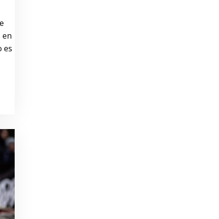
ue
s en
o es