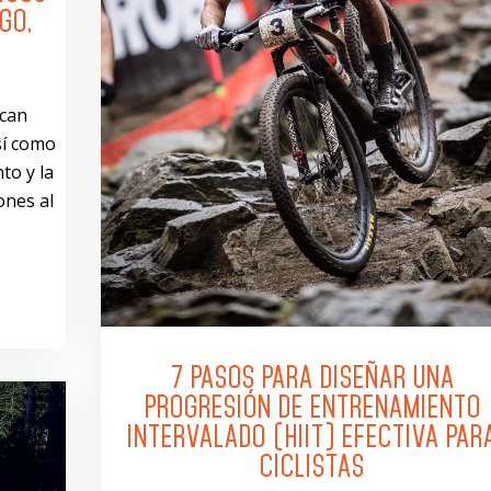
GO,
scan
sí como
to y la
ones al
7 PASOS PARA DISEÑAR UNA
PROGRESIÓN DE ENTRENAMIENTO
INTERVALADO (HIIT) EFECTIVA PAR
CICLISTAS